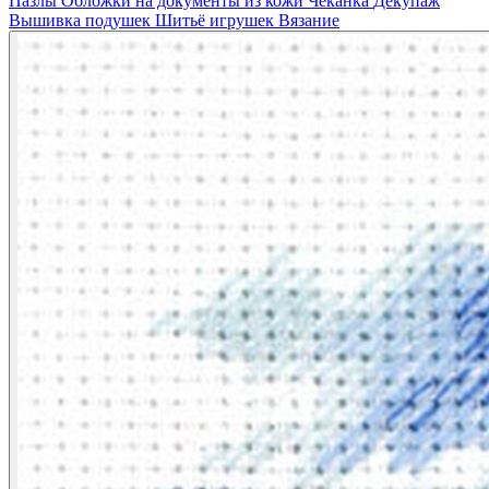
Пазлы
Обложки на документы из кожи
Чеканка
Декупаж
Вышивка подушек
Шитьё игрушек
Вязание