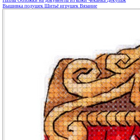
Пазлы
Обложки на документы из кожи
Чеканка
Декупаж
Вышивка подушек
Шитьё игрушек
Вязание