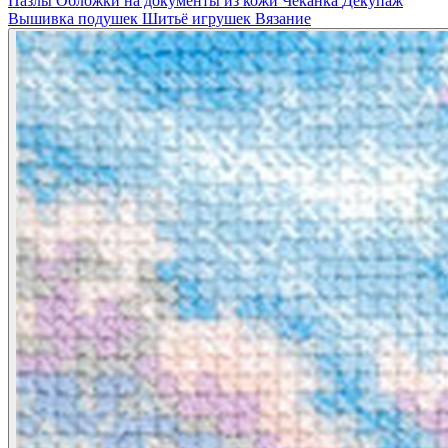
Пазлы
Обложки на документы из кожи
Чеканка
Декупаж
Вышивка подушек
Шитьё игрушек
Вязание