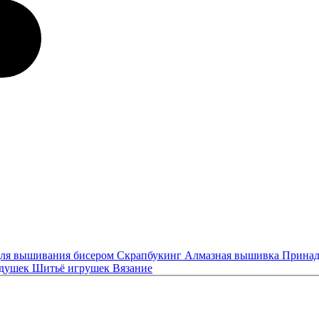
ля вышивания бисером
Скрапбукинг
Алмазная вышивка
Принад
одушек
Шитьё игрушек
Вязание