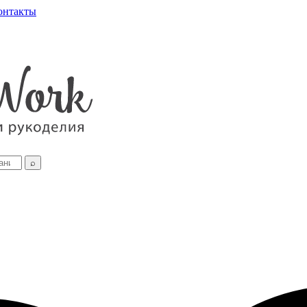
онтакты
⌕