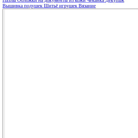
Пазлы
Обложки на документы из кожи
Чеканка
Декупаж
Вышивка подушек
Шитьё игрушек
Вязание