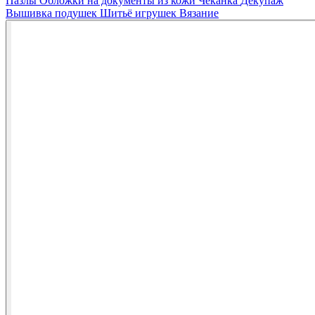
Пазлы
Обложки на документы из кожи
Чеканка
Декупаж
Вышивка подушек
Шитьё игрушек
Вязание