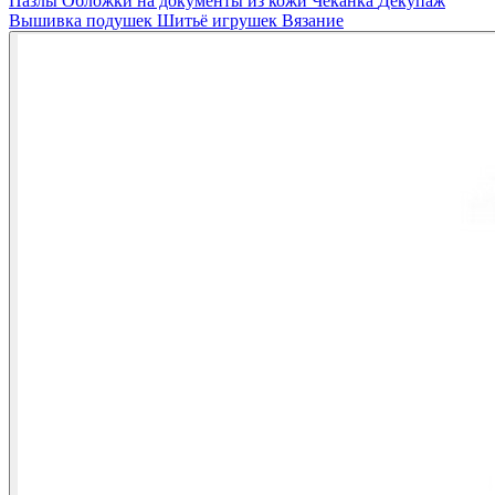
Пазлы
Обложки на документы из кожи
Чеканка
Декупаж
Вышивка подушек
Шитьё игрушек
Вязание