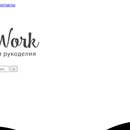
онтакты
⌕