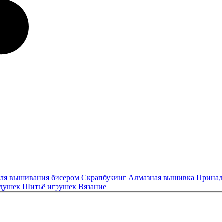
ля вышивания бисером
Скрапбукинг
Алмазная вышивка
Принад
одушек
Шитьё игрушек
Вязание