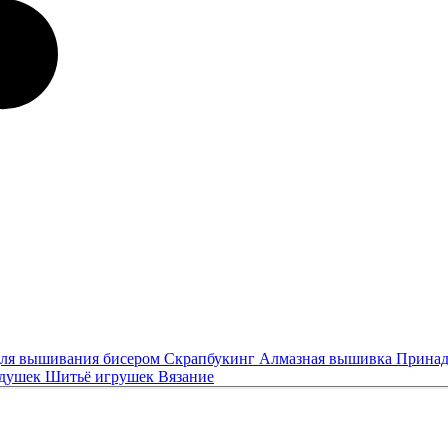
ля вышивания бисером
Скрапбукинг
Алмазная вышивка
Принад
одушек
Шитьё игрушек
Вязание