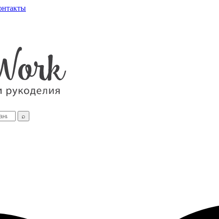
онтакты
⌕