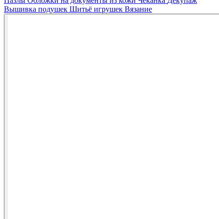
Пазлы
Обложки на документы из кожи
Чеканка
Декупаж
Вышивка подушек
Шитьё игрушек
Вязание