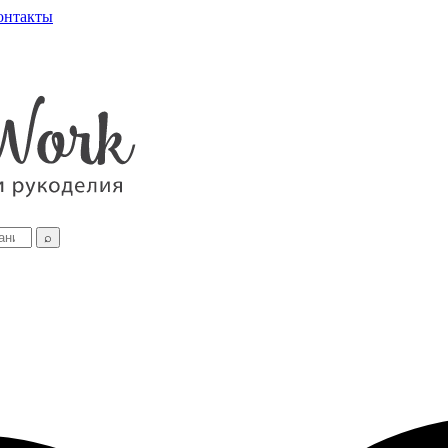
онтакты
⌕