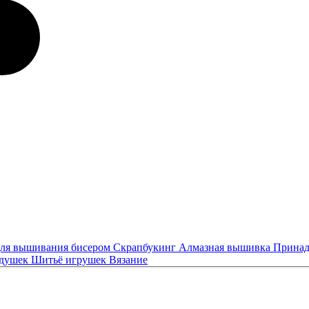
ля вышивания бисером
Скрапбукинг
Алмазная вышивка
Принад
одушек
Шитьё игрушек
Вязание