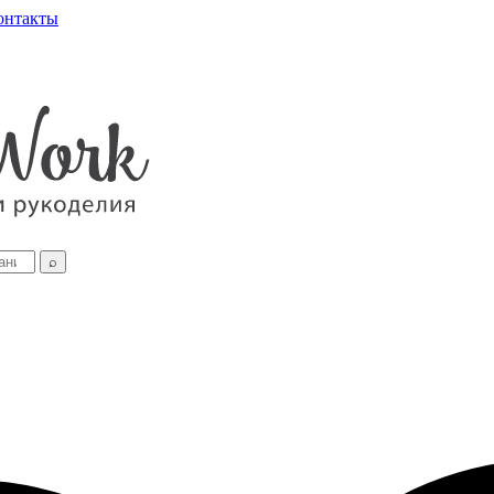
онтакты
⌕