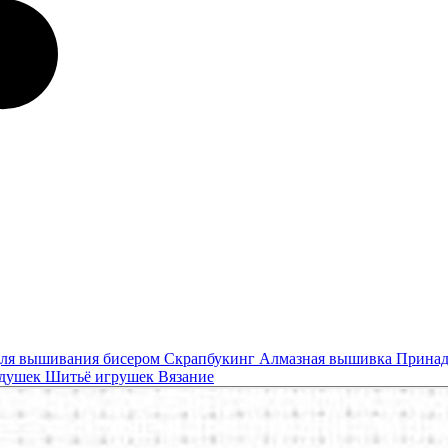
ля вышивания бисером
Скрапбукинг
Алмазная вышивка
Принад
одушек
Шитьё игрушек
Вязание