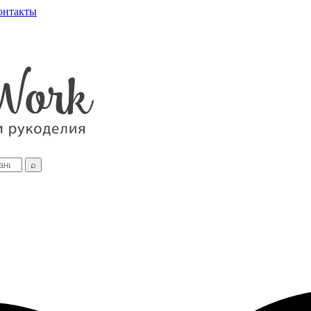
онтакты
⌕