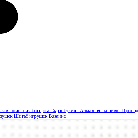
ля вышивания бисером
Скрапбукинг
Алмазная вышивка
Принад
одушек
Шитьё игрушек
Вязание