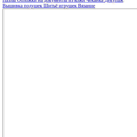
Пазлы
Обложки на документы из кожи
Чеканка
Декупаж
Вышивка подушек
Шитьё игрушек
Вязание