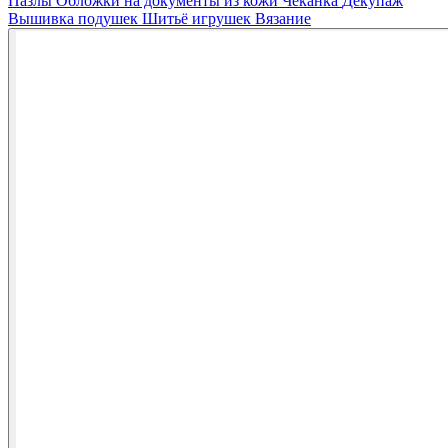
Пазлы
Обложки на документы из кожи
Чеканка
Декупаж
Вышивка подушек
Шитьё игрушек
Вязание