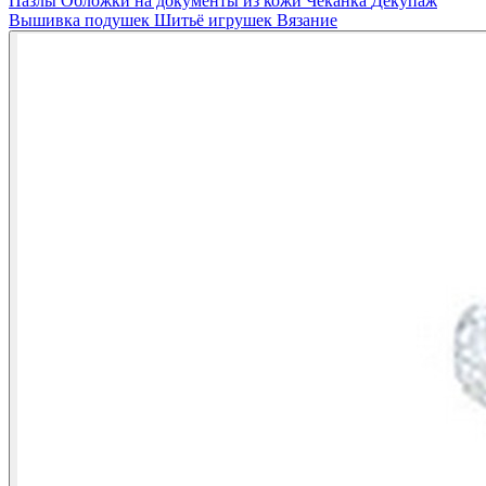
Пазлы
Обложки на документы из кожи
Чеканка
Декупаж
Вышивка подушек
Шитьё игрушек
Вязание