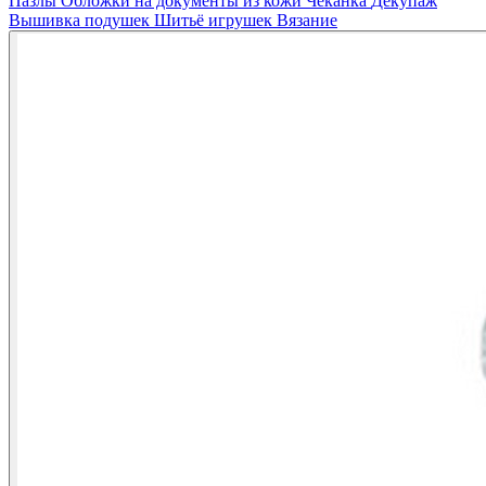
Пазлы
Обложки на документы из кожи
Чеканка
Декупаж
Вышивка подушек
Шитьё игрушек
Вязание