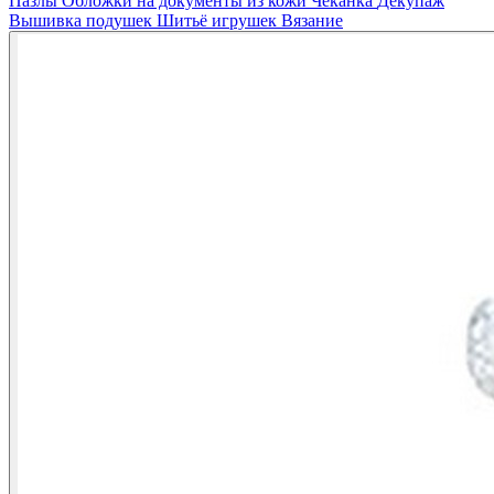
Пазлы
Обложки на документы из кожи
Чеканка
Декупаж
Вышивка подушек
Шитьё игрушек
Вязание