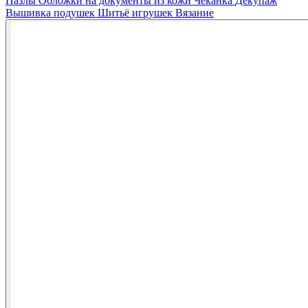
Пазлы
Обложки на документы из кожи
Чеканка
Декупаж
Вышивка подушек
Шитьё игрушек
Вязание