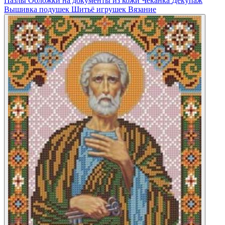
Пазлы
Обложки на документы из кожи
Чеканка
Декупаж
Вышивка подушек
Шитьё игрушек
Вязание