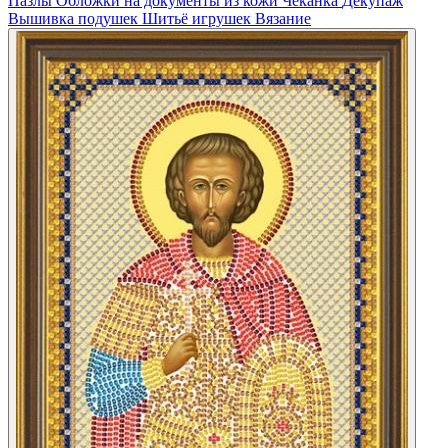
Пазлы
Обложки на документы из кожи
Чеканка
Декупаж
Вышивка подушек
Шитьё игрушек
Вязание