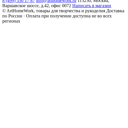
8 (499) 350 17 87
info@arthomework.ru
115230, Москва,
Варшавское шоссе, д.42, офис 0072
Написать в магазин
© ArtHomeWork, товары для творчества и рукоделия
Доставка
по России · Оплата при получении доступна не во всех
регионах