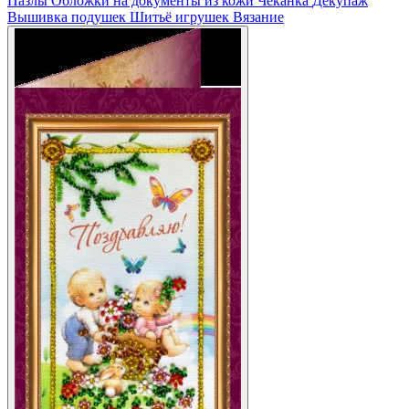
Пазлы
Обложки на документы из кожи
Чеканка
Декупаж
Вышивка подушек
Шитьё игрушек
Вязание