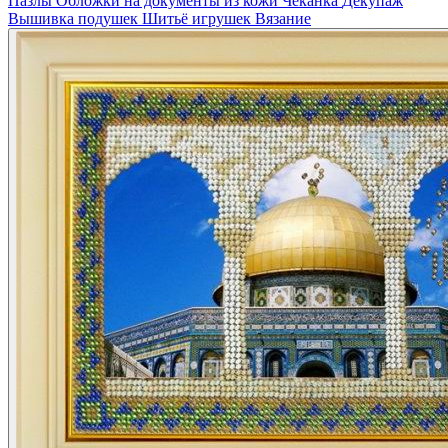
Пазлы
Обложки на документы из кожи
Чеканка
Декупаж
Вышивка подушек
Шитьё игрушек
Вязание