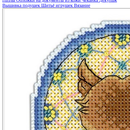
Пазлы
Обложки на документы из кожи
Чеканка
Декупаж
Вышивка подушек
Шитьё игрушек
Вязание