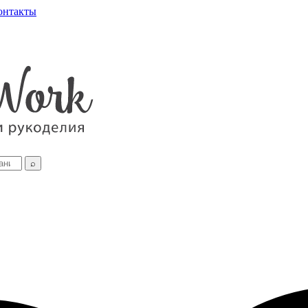
онтакты
⌕