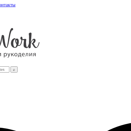
онтакты
⌕