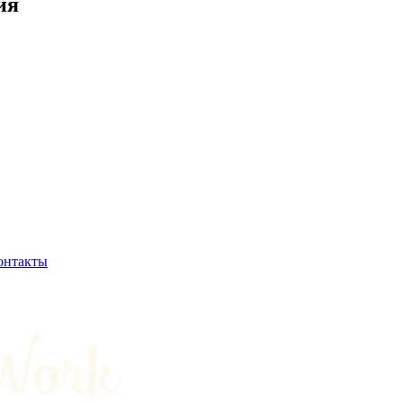
ия
онтакты