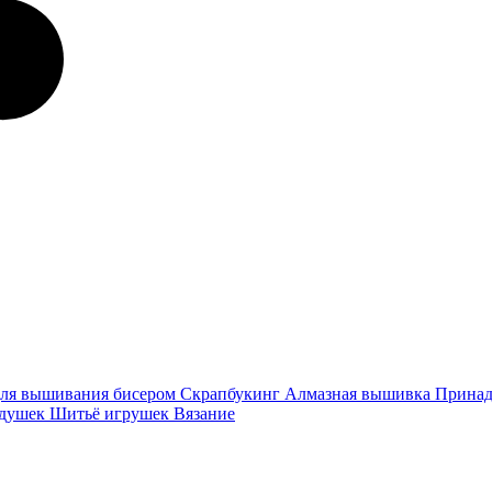
ля вышивания бисером
Скрапбукинг
Алмазная вышивка
Принад
одушек
Шитьё игрушек
Вязание