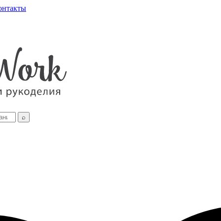
онтакты
⌕