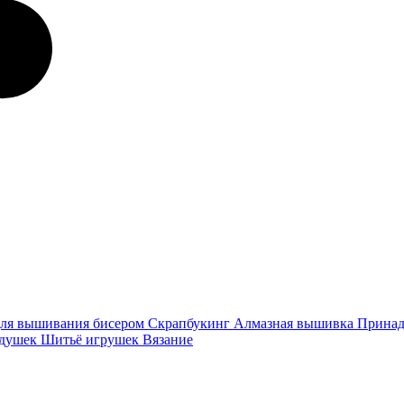
ля вышивания бисером
Скрапбукинг
Алмазная вышивка
Принад
одушек
Шитьё игрушек
Вязание