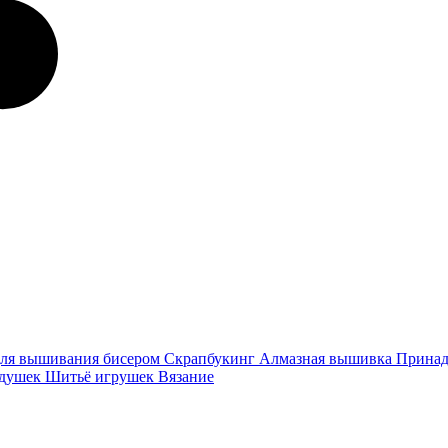
ля вышивания бисером
Скрапбукинг
Алмазная вышивка
Принад
одушек
Шитьё игрушек
Вязание