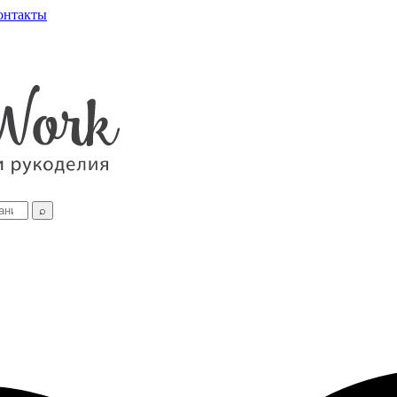
онтакты
⌕