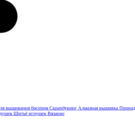
ля вышивания бисером
Скрапбукинг
Алмазная вышивка
Принад
одушек
Шитьё игрушек
Вязание