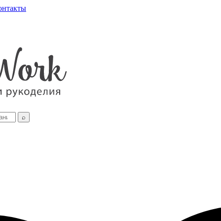
онтакты
⌕