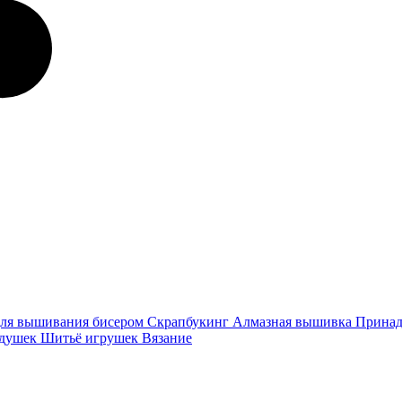
ля вышивания бисером
Скрапбукинг
Алмазная вышивка
Принад
одушек
Шитьё игрушек
Вязание