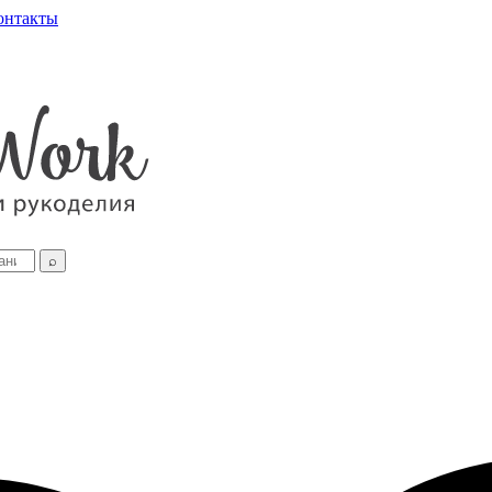
онтакты
⌕