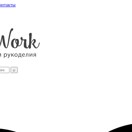
онтакты
⌕