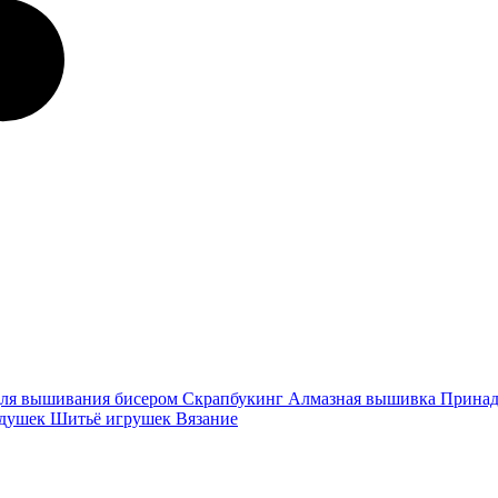
ля вышивания бисером
Скрапбукинг
Алмазная вышивка
Принад
одушек
Шитьё игрушек
Вязание