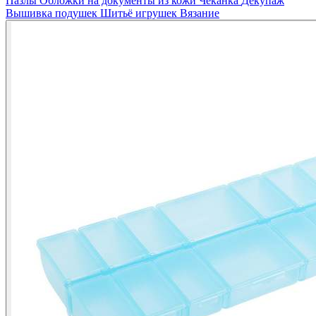
Пазлы
Обложки на документы из кожи
Чеканка
Декупаж
Вышивка подушек
Шитьё игрушек
Вязание