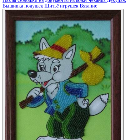
Пазлы
Обложки на документы из кожи
Чеканка
Декупаж
Вышивка подушек
Шитьё игрушек
Вязание