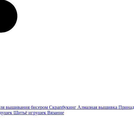
ля вышивания бисером
Скрапбукинг
Алмазная вышивка
Принад
одушек
Шитьё игрушек
Вязание