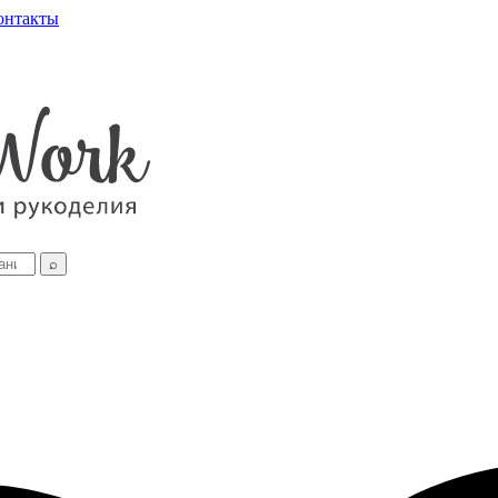
онтакты
⌕