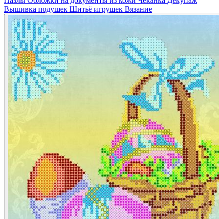
Пазлы
Обложки на документы из кожи
Чеканка
Декупаж
Вышивка подушек
Шитьё игрушек
Вязание