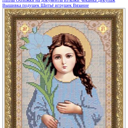
Пазлы
Обложки на документы из кожи
Чеканка
Декупаж
Вышивка подушек
Шитьё игрушек
Вязание