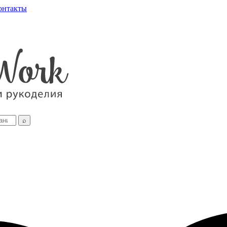
онтакты
⌕