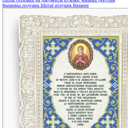
Пазлы
Обложки на документы из кожи
Чеканка
Декупаж
Вышивка подушек
Шитьё игрушек
Вязание