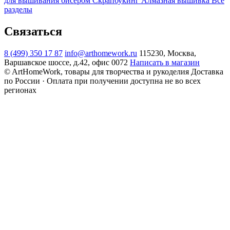
для вышивания бисером
Скрапбукинг
Алмазная вышивка
Все
разделы
Связаться
8 (499) 350 17 87
info@arthomework.ru
115230, Москва,
Варшавское шоссе, д.42, офис 0072
Написать в магазин
© ArtHomeWork, товары для творчества и рукоделия
Доставка
по России · Оплата при получении доступна не во всех
регионах