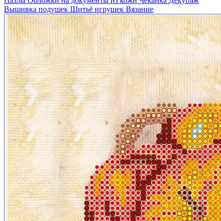
Пазлы
Обложки на документы из кожи
Чеканка
Декупаж
Вышивка подушек
Шитьё игрушек
Вязание