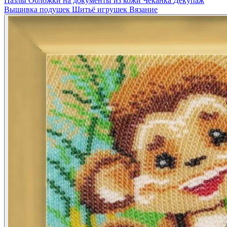
Пазлы
Обложки на документы из кожи
Чеканка
Декупаж
Вышивка подушек
Шитьё игрушек
Вязание