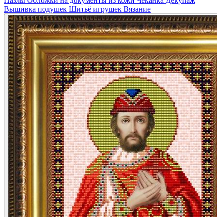
Пазлы
Обложки на документы из кожи
Чеканка
Декупаж
Вышивка подушек
Шитьё игрушек
Вязание