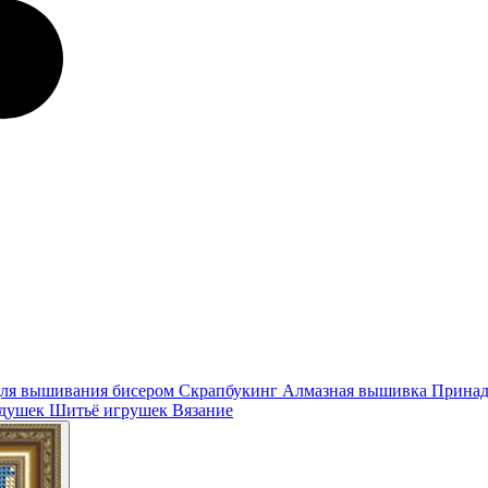
ля вышивания бисером
Скрапбукинг
Алмазная вышивка
Принад
одушек
Шитьё игрушек
Вязание