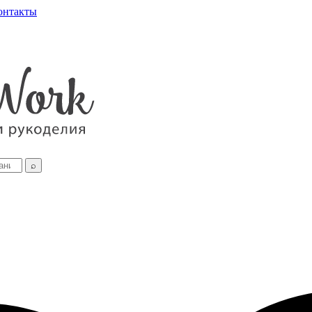
онтакты
⌕