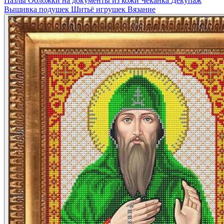
Пазлы
Обложки на документы из кожи
Чеканка
Декупаж
Вышивка подушек
Шитьё игрушек
Вязание