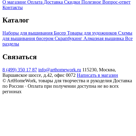
О магазине
Оплата
Доставка
Скидки
Полезное
Вопрос-ответ
Контакты
Каталог
Наборы для вышивания
Бисер
Товары для художников
Схемы
для вышивания бисером
Скрапбукинг
Алмазная вышивка
Все
разделы
Связаться
8 (499) 350 17 87
info@arthomework.ru
115230, Москва,
Варшавское шоссе, д.42, офис 0072
Написать в магазин
© ArtHomeWork, товары для творчества и рукоделия
Доставка
по России · Оплата при получении доступна не во всех
регионах