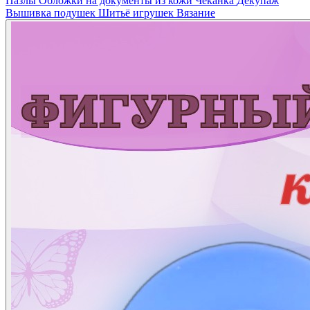
Пазлы
Обложки на документы из кожи
Чеканка
Декупаж
Вышивка подушек
Шитьё игрушек
Вязание