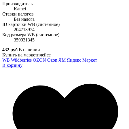
Производитель
Kamei
Ставки налогов
Без налога
ID карточки WB (системное)
204718974
Код размера WB (системное)
359931345
432 руб
В наличии
Купить на маркетплейсе
WB
Wildberries
OZON
Ozon
ЯМ
Яндекс Маркет
В корзину