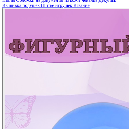
Пазлы
Обложки на документы из кожи
Чеканка
Декупаж
Вышивка подушек
Шитьё игрушек
Вязание