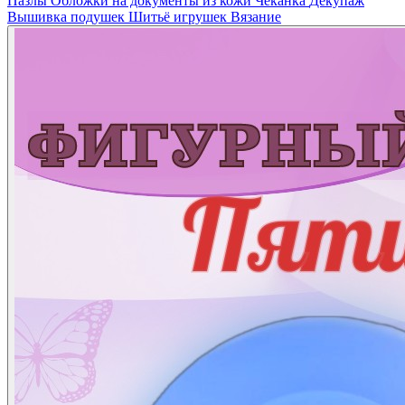
Пазлы
Обложки на документы из кожи
Чеканка
Декупаж
Вышивка подушек
Шитьё игрушек
Вязание