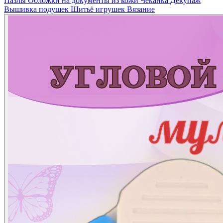
Пазлы
Обложки на документы из кожи
Чеканка
Декупаж
Вышивка подушек
Шитьё игрушек
Вязание