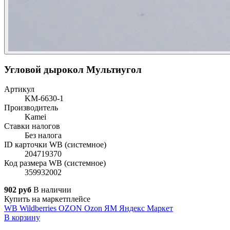
Угловой дырокол Мультиугол
Артикул
KM-6630-1
Производитель
Kamei
Ставки налогов
Без налога
ID карточки WB (системное)
204719370
Код размера WB (системное)
359932002
902 руб
В наличии
Купить на маркетплейсе
WB
Wildberries
OZON
Ozon
ЯМ
Яндекс Маркет
В корзину