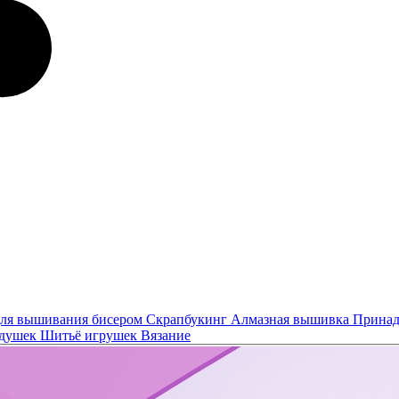
ля вышивания бисером
Скрапбукинг
Алмазная вышивка
Принад
одушек
Шитьё игрушек
Вязание