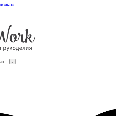
онтакты
⌕