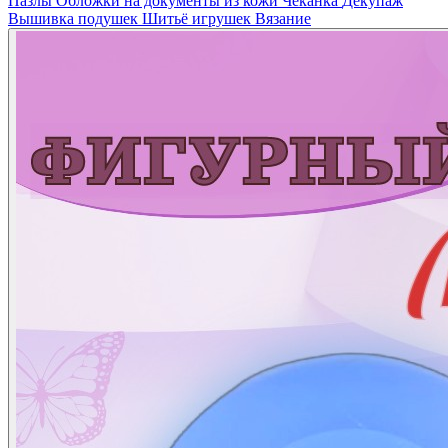
Пазлы
Обложки на документы из кожи
Чеканка
Декупаж
Вышивка подушек
Шитьё игрушек
Вязание