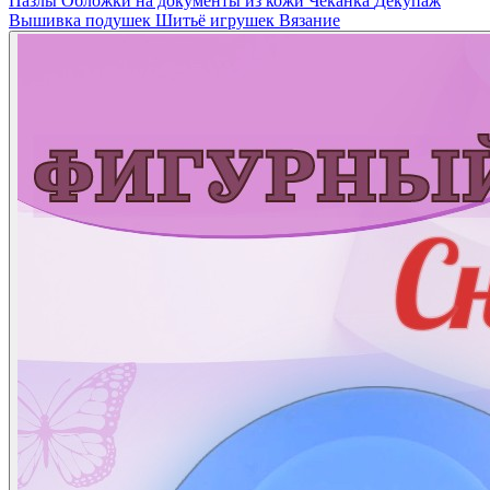
Пазлы
Обложки на документы из кожи
Чеканка
Декупаж
Вышивка подушек
Шитьё игрушек
Вязание